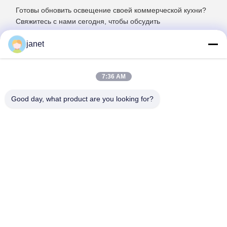
Готовы обновить освещение своей коммерческой кухни?
Свяжитесь с нами сегодня, чтобы обсудить
индивидуальные светодиодные решения GU10, которые
соответствуют вашим конкретным потребностям и
janet
бюджету.
7:36 AM
Good day, what product are you looking for?
Huizhou henhui electronics technology Co.,
Ltd.
sales@tecolux.com
0086-13631936533
город Хуйчжоу, провинция Гуандун, Китай