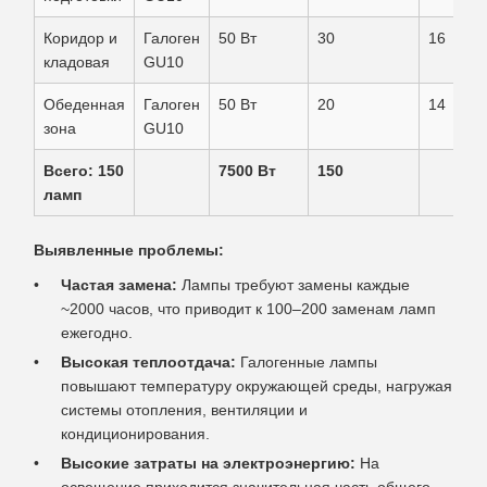
Коридор и
Галоген
50 Вт
30
16
кладовая
GU10
Обеденная
Галоген
50 Вт
20
14
зона
GU10
Всего: 150
7500 Вт
150
ламп
Выявленные проблемы:
Частая замена:
Лампы требуют замены каждые
~2000 часов, что приводит к 100–200 заменам ламп
ежегодно.
Высокая теплоотдача:
Галогенные лампы
повышают температуру окружающей среды, нагружая
системы отопления, вентиляции и
кондиционирования.
Высокие затраты на электроэнергию:
На
освещение приходится значительная часть общего