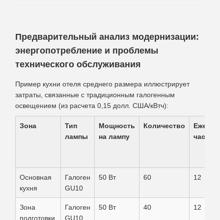
Предварительный анализ модернизации:
энергопотребление и проблемы
технического обслуживания
Пример кухни отеля среднего размера иллюстрирует
затраты, связанные с традиционным галогенным
освещением (из расчета 0,15 долл. США/кВтч):
Зона
Тип
Мощность
Количество
Ежедне
лампы
на лампу
часы
Основная
Галоген
50 Вт
60
12
кухня
GU10
Зона
Галоген
50 Вт
40
12
подготовки
GU10