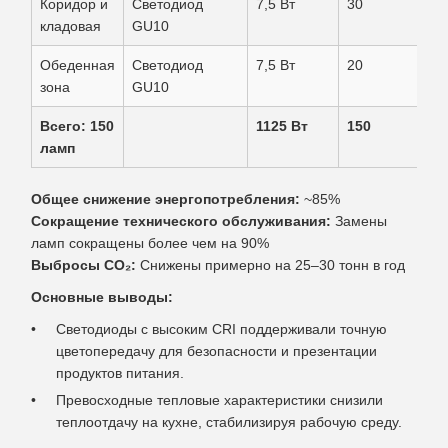
Коридор и
Светодиод
7,5 Вт
30
кладовая
GU10
Обеденная
Светодиод
7,5 Вт
20
зона
GU10
Всего: 150
1125 Вт
150
ламп
Общее снижение энергопотребления:
~85%
Сокращение технического обслуживания:
Замены
ламп сокращены более чем на 90%
Выбросы CO₂:
Снижены примерно на 25–30 тонн в год
Основные выводы:
Светодиоды с высоким CRI поддерживали точную
цветопередачу для безопасности и презентации
продуктов питания.
Превосходные тепловые характеристики снизили
теплоотдачу на кухне, стабилизируя рабочую среду.