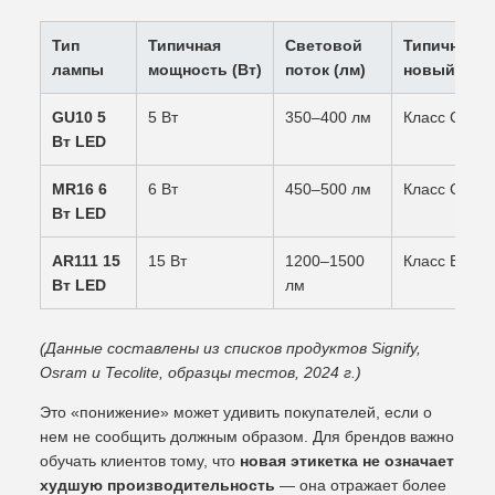
Тип
Типичная
Световой
Типичный
лампы
мощность (Вт)
поток (лм)
новый рейт
GU10 5
5 Вт
350–400 лм
Класс C–D
Вт LED
MR16 6
6 Вт
450–500 лм
Класс C
Вт LED
AR111 15
15 Вт
1200–1500
Класс B–C
Вт LED
лм
(Данные составлены из списков продуктов Signify,
Osram и Tecolite, образцы тестов, 2024 г.)
Это «понижение» может удивить покупателей, если о
нем не сообщить должным образом. Для брендов важно
обучать клиентов тому, что
новая этикетка не означает
худшую производительность
— она отражает более