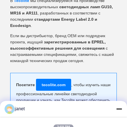
В
Tecolite
мы специализируемся на производстве
высокопроизводительных
светодиодных ламп GU10,
MR16 и AR111
, разработанных в соответствии с
последними
стандартами Energy Label 2.0 и
Ecodesign
.
Если вы дистрибьютор, бренд OEM или подрядчик
проекта, ищущий
зарегистрированные в EPREL,
высокоэффективные решения для освещения
с
настраиваемыми спецификациями, свяжитесь с нашей
командой технических продаж сегодня.
Посетите
tecolite.com
, чтобы изучить наши
профессиональные линейки светодиодной
продукции и узнать, как Tecolite может обеспечить
ваш следующий проект устойчивого освещения.
janet