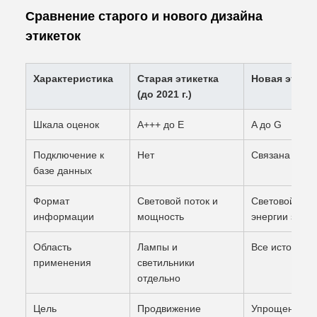
Сравнение старого и нового дизайна
этикеток
Характеристика
Старая этикетка
Новая этикет
(до 2021 г.)
Шкала оценок
A+++ до E
A до G
Подключение к
Нет
Связана чере
базе данных
Формат
Световой поток и
Световой пот
информации
мощность
энергии за 10
Область
Лампы и
Все источники
применения
светильники
отдельно
Цель
Продвижение
Упрощение п