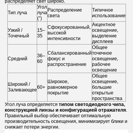
распределяет свет широко.
Угол
Распределение
Типичное
Тип луча
луча
света
использование
(°)
Акцентное
Сфокусированный,
Узкий /
15–
освещение,
высокой
Точечный
35
выделение
интенсивности
дисплеев
Общее
Сбалансированный
точечное
36–
Средний
фокус и
освещение,
60
распространение
рабочее
освещение
Общее
Широкое,
освещение,
Широкий /
60+
равномерное
большие
Заливающее
покрытие
открытые
пространства
Угол луча определяется
типом светодиодного чипа,
конструкцией линзы и конфигурацией отражателя
.
Правильный выбор обеспечивает оптимальную
производительность освещения, минимизирует блики и
снижает потери энергии.