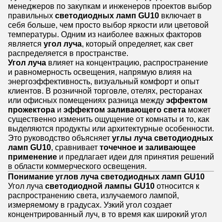
менеджеров по закупкам и инженеров проектов выбор
правильных
светодиодных ламп GU10
включает в
себя больше, чем просто выбор яркости или цветовой
температуры. Одним из наиболее важных факторов
является
угол луча
, который определяет, как свет
распределяется в пространстве.
Угол луча
влияет на концентрацию, распространение
и равномерность освещения, напрямую влияя на
энергоэффективность, визуальный комфорт и опыт
клиентов. В розничной торговле, отелях, ресторанах
или офисных помещениях разница между
эффектом
прожектора
и
эффектом заливающего света
может
существенно изменить ощущение от комнаты и то, как
выделяются продукты или архитектурные особенности.
Это руководство объясняет
углы луча светодиодных
ламп GU10
, сравнивает
точечное и заливающее
применение
и предлагает идеи для принятия решений
в области коммерческого освещения.
Понимание углов луча светодиодных ламп GU10
Угол луча
светодиодной лампы GU10
относится к
распространению света, излучаемого лампой,
измеряемому в градусах. Узкий угол создает
концентрированный луч, в то время как широкий угол