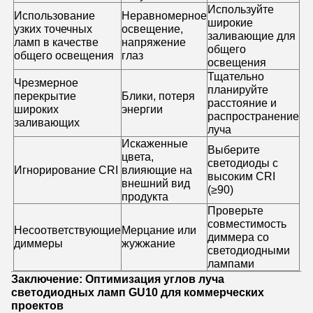
Используйте
Использование
Неравномерное
широкие
узких точечных
освещение,
заливающие для
ламп в качестве
напряжение
общего
общего освещения
глаз
освещения
Тщательно
Чрезмерное
планируйте
перекрытие
Блики, потеря
расстояние и
широких
энергии
распространение
заливающих
луча
Искаженные
Выберите
цвета,
светодиоды с
Игнорирование CRI
влияющие на
высоким CRI
внешний вид
(≥90)
продукта
Проверьте
совместимость
Несоответствующие
Мерцание или
диммера со
диммеры
жужжание
светодиодными
лампами
Заключение: Оптимизация углов луча
светодиодных ламп GU10 для коммерческих
проектов