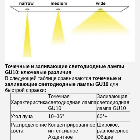
Точечные и заливающие светодиодные лампы
GU10: ключевые различия
В следующей таблице сравниваются
точечные и
заливающие светодиодные лампы GU10
для
быстрой справки:
Точечная
Заливающая
Характеристика
светодиодная лампа
светодиодная
GU10
лампа GU10
Угол луча
10–36°
60°+
Распределение
Концентрированное,
Широкое,
света
интенсивное
равномерное
Акцентное
Общее