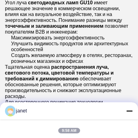
Угол луча
светодиодных ламп GU10
имеет
решающее значение в коммерческом освещении,
влияя как на визуальное воздействие, так и на
энергоэффективность. Понимание разницы между
точечным и заливающим применением
позволяет
покупателям B2B и инженерам:
Максимизировать энергоэффективность
Улучшить видимость продуктов или архитектурных
особенностей
Создать желаемую атмосферу в отелях, ресторанах,
розничных магазинах и офисах
Тщательная оценка
распространения луча,
светового потока, цветовой температуры и
требований к диммированию
обеспечивает
обоснованные решения, которые оптимизируют
производительность и снижают эксплуатационные
расходы.
Для всестороннего понимания технологии
светодиодных ламп GU10 и дополнительных
janet
рекомендаций по коммерческим проектам см. наше
основное руководство:
Светодиодные лампы GU10 –
Ваше полное руководство по яркому освещению
.
9:58 AM