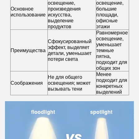
освещение,
освещение,
Основное
произведения
большие
использование
искусства,
площади,
выделение
офисные
продуктов
этажи
Равномерное
освещение,
Сфокусированный
уменьшает
эффект, выделяет
Преимущества
темные
детали, уменьшает
пятна,
потери света
подходит для
общих зон
Менее
Не для общего
подходит для
Соображения
освещения; может
конкретных
вызывать тени
выделений