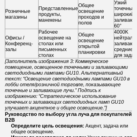
Узкий
Общее
Представленные
точечный 
Розничные
освещение
продукты,
широкий
магазины
проходов и
манекены
заливаю
полов
60°
Рабочее
4000K
Общее
Офисы /
освещение на
нейтраль
освещение
Конференц-
столах или
заливающ
открытой
залы
письменных
средние л
планировки
столах
для задач
[Заполнитель изображения 3: Коммерческое
помещение, освещенное точечными и заливающими
светодиодными лампами GU10. Альтернативный
текст: “Освещение светодиодными лампами GU10 в
лобби отеля/розничной торговле, показывающее
точечные и заливающие лучи.” Подпись к
изображению: “Стратегическое использование
точечных и заливающих светодиодных ламп GU10
улучшает акцентное и общее освещение.”]
Руководство по выбору угла луча для покупателей
B2B
Определите цель освещения:
Акцент, задача или
общее освещение.