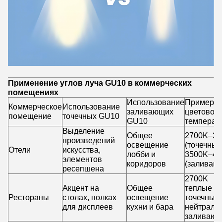
Применение углов луча GU10 в коммерческих
помещениях
Использование
Пример
Коммерческое
Использование
заливающих
цветовой
помещение
точечных GU10
GU10
температ
Выделение
Общее
2700K–30
произведений
освещение
(точечные
Отели
искусства,
лобби и
3500K–40
элементов
коридоров
(заливаю
ресепшена
2700K
Акцент на
Общее
теплые
Рестораны
столах, полках
освещение
точечные,
для дисплеев
кухни и бара
нейтраль
заливаю