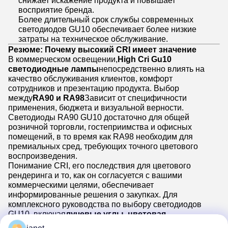
снижает искажение продукта и повышает
восприятие бренда.
Более длительный срок службы современных
светодиодов GU10 обеспечивает более низкие
затраты на техническое обслуживание.
Резюме: Почему высокий CRI имеет значение
В коммерческом освещении,
High Cri Gu10
светодиодные лампы
непосредственно влиять на
качество обслуживания клиентов, комфорт
сотрудников и презентацию продукта. Выбор
между
RA90 и RA98
Зависит от специфичности
применения, бюджета и визуальной верности.
Светодиоды RA90 GU10 достаточно для общей
розничной торговли, гостеприимства и офисных
помещений, в то время как RA98 необходим для
премиальных сред, требующих точного цветового
воспроизведения.
Понимание CRI, его последствия для цветового
рендеринга и то, как он согласуется с вашими
коммерческими целями, обеспечивает
информированные решения о закупках. Для
комплексного руководства по выбору светодиодов
GU10, включая
лучевые углы, цветовая
температура и варианты затемнения
, обратитесь к