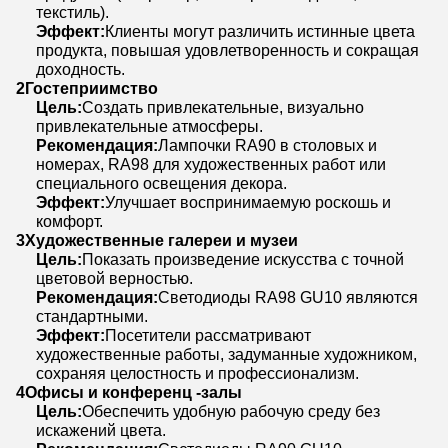
текстиль).
Эффект:
Клиенты могут различить истинные цвета
продукта, повышая удовлетворенность и сокращая
доходность.
2
Гостеприимство
Цель:
Создать привлекательные, визуально
привлекательные атмосферы.
Рекомендация:
Лампочки RA90 в столовых и
номерах, RA98 для художественных работ или
специального освещения декора.
Эффект:
Улучшает воспринимаемую роскошь и
комфорт.
3
Художественные галереи и музеи
Цель:
Показать произведение искусства с точной
цветовой верностью.
Рекомендация:
Светодиоды RA98 GU10 являются
стандартными.
Эффект:
Посетители рассматривают
художественные работы, задуманные художником,
сохраняя целостность и профессионализм.
4
Офисы и конференц -залы
Цель:
Обеспечить удобную рабочую среду без
искажений цвета.