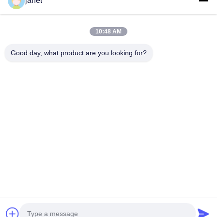
janet
нашей основной статье:
Светодиодные лампочки GU10
- ваше окончательное руководство по блестящему
освещению
Полем
10:48 AM
Good day, what product are you looking for?
Huizhou henhui electronics technology Co.,
Ltd.
sales@tecolux.com
0086-13631936533
город Хуйчжоу, провинция Гуандун, Китай
Китай Хорошее качество GU10 светодиодные лампы
Доставщик. 2025-2026 Huizhou henhui electronics
technology Co., Ltd. Все права защищены.