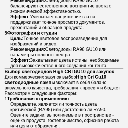
Рекомендация:
Светодиоды RA90 GU10
балансируют естественное восприятие цвета с
экономической эффективностью.
Эффект:
Уменьшает напряжение глаз и
поддерживает точное просмотр документов,
презентаций и образцов продукта.
5
Фотография и студии
Цель:
Точное цветовое воспроизведение для
изображений и видео.
Рекомендация:
Светодиоды RA98 GU10 или
параметры полного спектра.
Эффект:
Захватывает цвета истины, необходимые
для высококачественного создания контента.
Выбор светодиодов High CRI GU10 для закупок
Для коммерческих закупок выбор
High Cri Gu10
светодиодные лампы
включает в себя баланс
визуального качества, требования к проекту и бюджет.
Рассмотрим следующие факторы:
1
Требования к применению
Определите, является ли точность цвета
критической (RA98) или достаточно ли RA90.
Оцените задачи, выполняемые в пространстве -
оценка продукта, гостеприимство, офисная работа
или цели отображения.