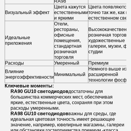
RA98
Цвета кажутся
Цвета появляются
Визуальный эффект
естественными
точно так же, как в
и яркими
естественном свет
Отели,
рестораны,
Высококачественн
офисные
розничная торговля
Идеальные
помещения,
художественные
приложения
стандартная
галереи, музеи, фо
розничная
студии
торговля
Расходы
Умеренный
Премиум
Немного выше из -
Влияние
Минимальный
расширенной
энергоэффективности
технологии фосфо
Ключевые моменты:
RA90 GU10 светодиодов
достаточны для
большинства коммерческих мест, обеспечивая
яркие, естественные цвета, сохраняя при этом
расходы умеренными.
RA98 GU10 светодиодов
важны для среды, где
идеальная цветовая точность имеет решающее
значение, например, ювелирные магазины, галереи
или обстановки гостеприимства премиум -класса.