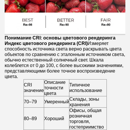
Понимание CRI: основы цветового рендеринга
Индекс цветового рендеринга (CRI)
Измеряет
способность источника света верно раскрывать цвета
объектов по сравнению с эталонным источником света,
обычно естественный солнечный свет. Шкала
колеблется от 0 до 100, с более высокими значениями,
представляющими более точное воспроизведение
цвета.
Описание
CRI
Типичное
точности
значение
использование
цвета
Склады, зоны
70–79
Умеренный
хранения
Офисы, общая
розничная
80–89
Хороший
торговля,
гостеприимство