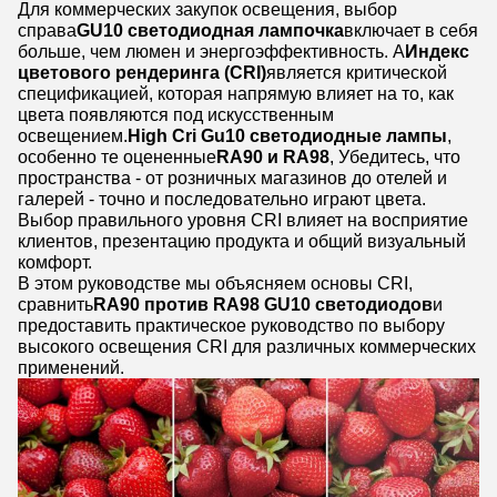
Для коммерческих закупок освещения, выбор
справа
GU10 светодиодная лампочка
включает в себя
больше, чем люмен и энергоэффективность. А
Индекс
цветового рендеринга (CRI)
является критической
спецификацией, которая напрямую влияет на то, как
цвета появляются под искусственным
освещением.
High Cri Gu10 светодиодные лампы
,
особенно те оцененные
RA90 и RA98
, Убедитесь, что
пространства - от розничных магазинов до отелей и
галерей - точно и последовательно играют цвета.
Выбор правильного уровня CRI влияет на восприятие
клиентов, презентацию продукта и общий визуальный
комфорт.
В этом руководстве мы объясняем основы CRI,
сравнить
RA90 против RA98 GU10 светодиодов
и
предоставить практическое руководство по выбору
высокого освещения CRI для различных коммерческих
применений.