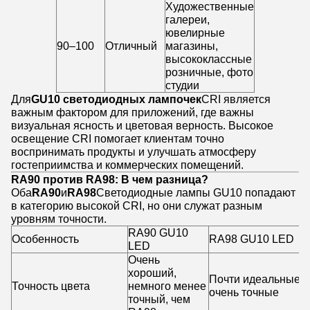
Художественные
галереи,
ювелирные
90–100
Отличный
магазины,
высококлассные
розничные, фото
студии
Для
GU10 светодиодных лампочек
CRI является
важным фактором для приложений, где важны
визуальная ясность и цветовая верность. Высокое
освещение CRI помогает клиентам точно
воспринимать продукты и улучшать атмосферу
гостеприимства и коммерческих помещений.
RA90 против RA98: В чем разница?
Оба
RA90
и
RA98
Светодиодные лампы GU10 попадают
в категорию высокой CRI, но они служат разным
уровням точности.
RA90 GU10
Особенность
RA98 GU10 LED
LED
Очень
хороший,
Почти идеальные,
Точность цвета
немного менее
очень точные
точный, чем