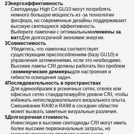
2
Энергоэффективность
Светодиоды High Cri GU10 могут потреблять
немного большую мощность из -за технологии
фосфора, но современные дизайны поддерживают
высокую светящуюся эффективность.
Выберите лампочки с оптимальными
люмены за
ватт
Для долгосрочной экономии энергии.
3
Совместимость
Убедитесь, что лампочка соответствует
существующим приспособлениям (базу GU10) и
управления затемнениями, если это необходимо.
Высокие лампы CRI должны работать без проблем
с
коммерческие диммеры
для настроения и
гибкости освещения задач.
4
Последовательность в пространствах
Для единообразия в розничных сетях, отелях или
офисных сетях стандартизируйте уровни CRI, чтобы
избежать непоследовательного визуального опыта.
Смешивание RA90 и RA98 в соседних областях
может вызвать заметные визуальные различия.
5
Долгосрочная стоимость
Инвестиции в высокие светодиоды CRI могут иметь
более высокие первоначальные затраты, но