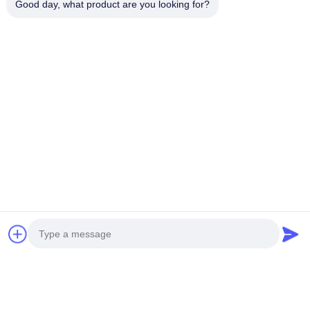
Good day, what product are you looking for?
более тусклая совместимость
Позиционирование SKU
Определить, является ли дневной свет GU10:
по умолчанию SKU
вариант только для проекта
продукт с коммерческой целью
Ясное расположение уменьшает несоответствие.
Заключение
Дневные лампочки GU10 доминируют в решении о
покупке, поскольку они снижают риск, упрощают
продажи и соответствуют коммерческому и проектному
спросу, даже когда теория дизайна предполагает более
теплые альтернативы.
Teco поддерживает покупателей B2B,
поставляющих
Дневные лампочки GU10
для
коммерческих, жилых и проектных рынков с акцентом
на последовательность, стабильность и
повторяемость.
Мы помогаем:
Дневное GU10 против теплого белого GU10 SKU
планирование
стабильные программы производства 4000K GU10
решения GU10 с частным брендом и ODM