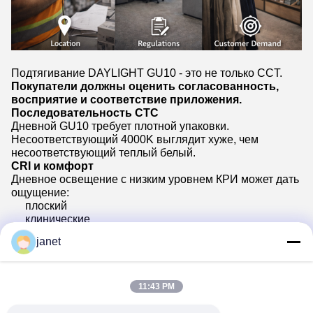
Подтягивание DAYLIGHT GU10 - это не только CCT.
Покупатели должны оценить согласованность,
восприятие и соответствие приложения.
Последовательность СТС
Дневной GU10 требует плотной упаковки.
Несоответствующий 4000K выглядит хуже, чем
несоответствующий теплый белый.
CRI и комфорт
Дневное освещение с низким уровнем КРИ может дать
ощущение:
плоский
клинические
неудобный
janet
Обеспечить соответствие CRI целевому рынку.
Поведение приглушения
Дневной GU10 часто работает хуже при затемнении.
Проверка:
11:43 PM
блеск
стабильность низкого уровня