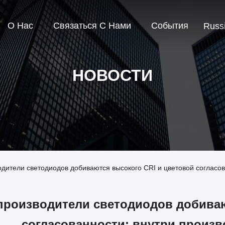
О Нас
Связаться С Нами
События
Russ
НОВОСТИ
одители светодиодов добиваются высокого CRI и цветовой согласов
производители светодиодов добиваю
согласованности: внутри произв