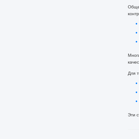
Обще
контр
Мног
каче
Для 
Эти 