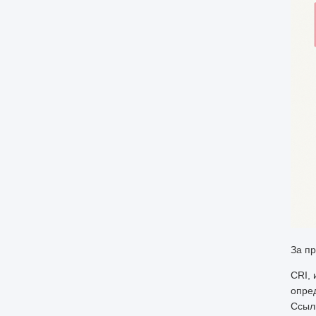
За п
CRI, 
опре
Ссыл