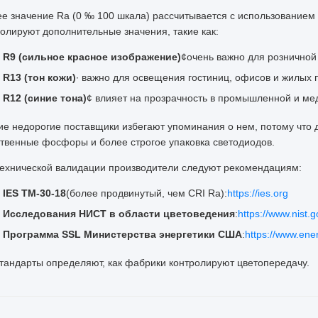
е значение Ra (0 ‰ 100 шкала) рассчитывается с использованием 
олируют дополнительные значения, такие как:
R9 (сильное красное изображение)
¢очень важно для розничной 
R13 (тон кожи)
∙ важно для освещения гостиниц, офисов и жилых
R12 (синие тона)
¢ влияет на прозрачность в промышленной и ме
ие недорогие поставщики избегают упоминания о нем, потому что 
ственные фосфоры и более строгое упаковка светодиодов.
технической валидации производители следуют рекомендациям:
IES TM-30-18
(более продвинутый, чем CRI Ra):
https://ies.org
Исследования НИСТ в области цветоведения
:
https://www.nist.g
Программа SSL Министерства энергетики США
:
https://www.ene
стандарты определяют, как фабрики контролируют цветопередачу.