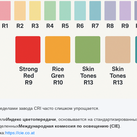
ределами завода CRI часто слишком упрощается.
или
Индекс цветопередачи
, основывается на стандартизированны
деленных
Международная комиссия по освещению (CIE)
.
ка:
https://cie.co.at