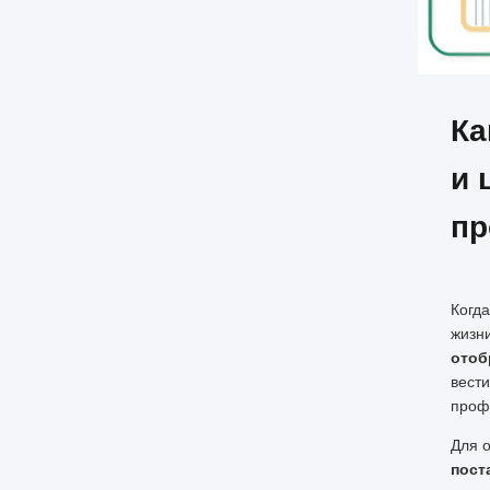
Ка
и 
пр
Когд
жизни
отоб
вест
проф
Для о
пост