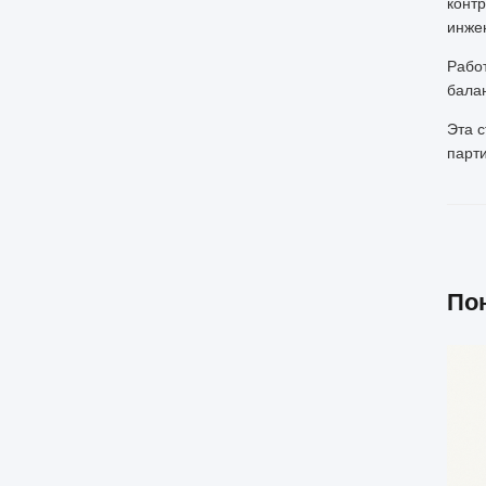
конт
инже
Рабо
бала
Эта с
парт
По