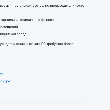
восьми пастельных цветов, но производители часто
торговли и гостиничного бизнеса
 помещений
дицинской среде
для достижения высокого R9 требуется более
ov
rgy.gov