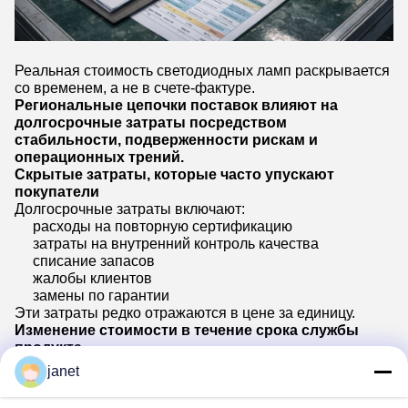
Реальная стоимость светодиодных ламп раскрывается
со временем, а не в счете-фактуре.
Региональные цепочки поставок влияют на
долгосрочные затраты посредством
стабильности, подверженности рискам и
операционных трений.
Скрытые затраты, которые часто упускают
покупатели
Долгосрочные затраты включают:
расходы на повторную сертификацию
затраты на внутренний контроль качества
списание запасов
жалобы клиентов
замены по гарантии
Эти затраты редко отражаются в цене за единицу.
Изменение стоимости в течение срока службы
продукта
В нестабильных цепочках поставок покупатели часто
janet
видят:
скрытые изменения компонентов