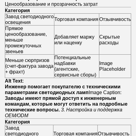
Ценообразование и прозрачность затрат
Категория
Завод светодиодного
Торговая компания
Отзывчивость
освещения
Прямое
ценообразование,
Добавляет маржу
Скрытые
меньше
или наценку
расходы
промежуточных
звеньев
Потенциальные
Меньше сюрпризов
надбавки
Image
(счет-фактура завода
(агентские,
Placeholder
+ фрахт)
сервисные сборы)
Alt Text:
Инженер помогает покупателю с техническими
параметрами светодиодных ламп
Image Caption:
Заводы имеют прямой доступ к инженерным
командам, которые могут ответить на подробные
технические вопросы.
3. Настройка и поддержка
OEM/ODM
Категория
Завод
светодиодного
Торговая компания
Отзывчивость