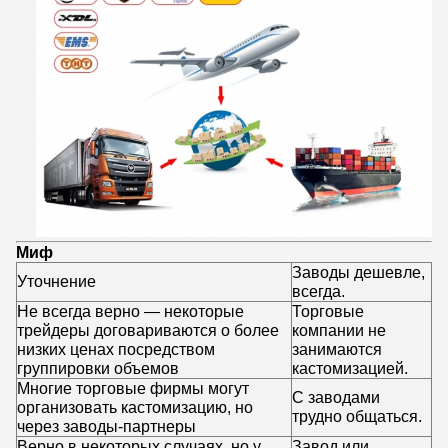
Миф
Заводы дешевле,
Уточнение
всегда.
Не всегда верно — некоторые
Торговые
трейдеры договариваются о более
компании не
низких ценах посредством
занимаются
группировки объемов
кастомизацией.
Многие торговые фирмы могут
С заводами
организовать кастомизацию, но
трудно общаться.
через заводы-партнеры
Верно в некоторых случаях, но у
Завод или