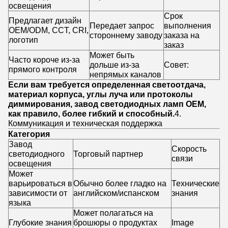
освещения
Срок
Предлагает дизайн
Передает запрос
выполнения
OEM/ODM, CCT, CRI,
стороннему заводу
заказа на
логотип
заказ
Может быть
Часто короче из-за
дольше из-за
Совет:
прямого контроля
непрямых каналов
Если вам требуется определенная светоотдача,
материал корпуса, углы луча или протоколы
диммирования, завод светодиодных ламп OEM,
как правило, более гибкий и способный.
4.
Коммуникация и техническая поддержка
Категория
Завод
Скорость
светодиодного
Торговый партнер
связи
освещения
Может
варьироваться в
Обычно более гладко на
Технические
зависимости от
английском/испанском
знания
языка
Может полагаться на
Глубокие знания
брошюры о продуктах
Image