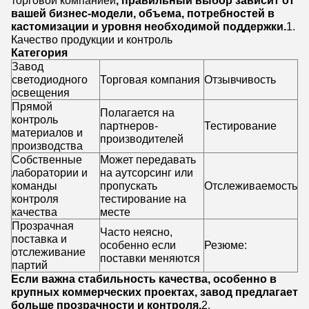
вашей бизнес-модели, объема, потребностей в
кастомизации и уровня необходимой поддержки.
1.
Качество продукции и контроль
Категория
Завод
светодиодного
Торговая компания
Отзывчивость
освещения
Прямой
Полагается на
контроль
партнеров-
Тестирование
материалов и
производителей
производства
Собственные
Может передавать
лаборатории и
на аутсорсинг или
команды
пропускать
Отслеживаемость
контроля
тестирование на
качества
месте
Прозрачная
Часто неясно,
поставка и
особенно если
Резюме:
отслеживание
поставки меняются
партий
Если важна стабильность качества, особенно в
крупных коммерческих проектах, завод предлагает
больше прозрачности и контроля.
2.