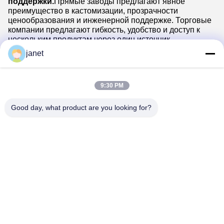
поддержки.
Прямые заводы предлагают явное
преимущество в кастомизации, прозрачности
ценообразования и инженерной поддержке. Торговые
компании предлагают гибкость, удобство и доступ к
нескольким продуктам через один источник.
При оценке
janet
поставщиков светодиодных ламп в Китае
, дело не в
том, кто лучше, а в том, кто лучше для вашей
ситуации.
9:30 PM
Good day, what product are you looking for?
Huizhou henhui electronics technology Co.,
Ltd.
sales@tecolux.com
0086-13631936533
город Хуйчжоу, провинция Гуандун, Китай