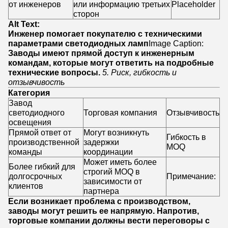
от инженеров
или информацию третьих
Placeholder
сторон
Alt Text:
Инженер помогает покупателю с техническими
параметрами светодиодных ламп
Image Caption:
Заводы имеют прямой доступ к инженерным
командам, которые могут ответить на подробные
технические вопросы.
5. Риск, гибкость и
отзывчивость
Категория
Завод
светодиодного
Торговая компания
Отзывчивость
освещения
Прямой ответ от
Могут возникнуть
Гибкость в
производственной
задержки
MOQ
команды
координации
Может иметь более
Более гибкий для
строгий MOQ в
долгосрочных
Примечание:
зависимости от
клиентов
партнера
Если возникает проблема с производством,
заводы могут решить ее напрямую. Напротив,
торговые компании должны вести переговоры с