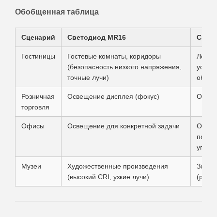
Обобщенная таблица
Сценарий
Светодиод MR16
Свет
Гостиницы
Гостевые комнаты, коридоры
Лобби
(безопасность низкого напряжения,
устан
точные лучи)
обслу
Розничная
Освещение дисплея (фокус)
Общее
торговля
Офисы
Освещение для конкретной задачи
Окруж
помещ
управ
Музеи
Художественные произведения
Зона 
(высокий CRI, узкие лучи)
(равн