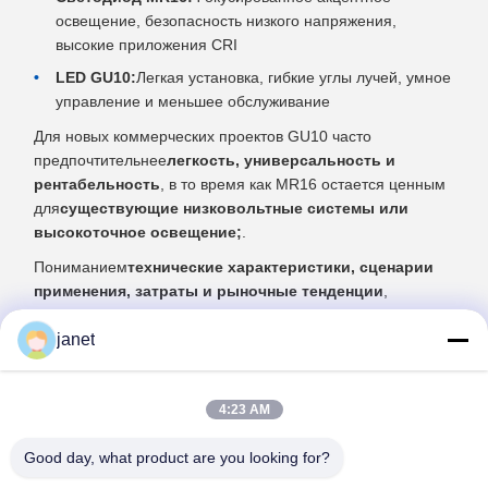
освещение, безопасность низкого напряжения,
высокие приложения CRI
LED GU10:
Легкая установка, гибкие углы лучей, умное
управление и меньшее обслуживание
Для новых коммерческих проектов GU10 часто
предпочтительнее
легкость, универсальность и
рентабельность
, в то время как MR16 остается ценным
для
существующие низковольтные системы или
высокоточное освещение;
.
Пониманием
технические характеристики, сценарии
применения, затраты и рыночные тенденции
,
компании могут с уверенностью выбрать тот фокус,
janet
который максимизирует эффективность, эстетику и
долгосрочную ценность.
4:23 AM
Good day, what product are you looking for?